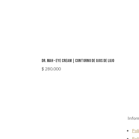
DR. MAH – Eye Cream | Contorno de Ojos de Lujo
$
280.000
Infor
Pol
Pol