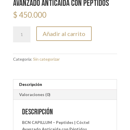
Avanzado Anticaída con Péptidos
$
450.000
BCN
Añadir al carrito
CAPILLUM
-
Peptides
|
Categoría:
Sin categorizar
Cóctel
Avanzado
Anticaída
con
Descripción
Péptidos
Valoraciones (0)
cantidad
Descripción
BCN CAPILLUM – Peptides | Cóctel
Avanzado Anticaída con Péptidos