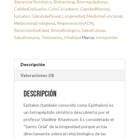
BienestarSistémico
,
Biohacking
,
Biorreguladores
,
CalidadDeSueño
,
CicloCircadiano
,
ClaridadMental
,
Epitalon
,
GlándulaPineal
,
Longevidad
,
MedicinaFuncional
,
MelatoninaEndógena
,
RegeneraciónADN
,
ReversiónDeEdad
,
RitmoBiológico
,
SaludCelular
,
SaludInmune
,
Telómeros
,
Vitalidad
Marca:
Innopetide
Descripción
Valoraciones (0)
Descripción
Epitalon (también conocido como Epithalon) es
un tetrapéptido sintético descubierto por el
profesor Vladimir Khavinson. Es considerado el
“Santo Grial” de la longevidad porque actúa
directamente sobre el reloj biológico de las