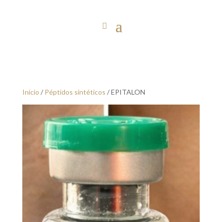
Inicio
/
Péptidos sintéticos
/ EPITALON